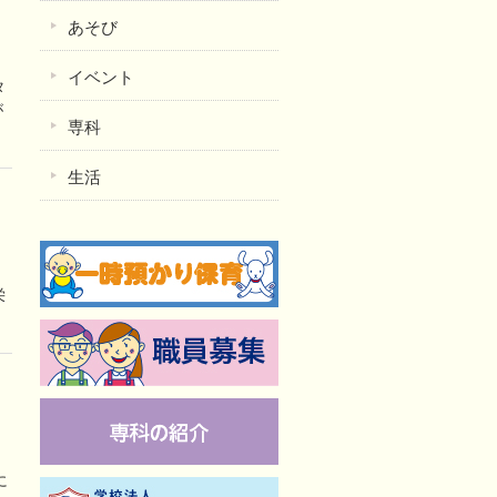
あそび
イベント
タ
が
専科
生活
栄
に