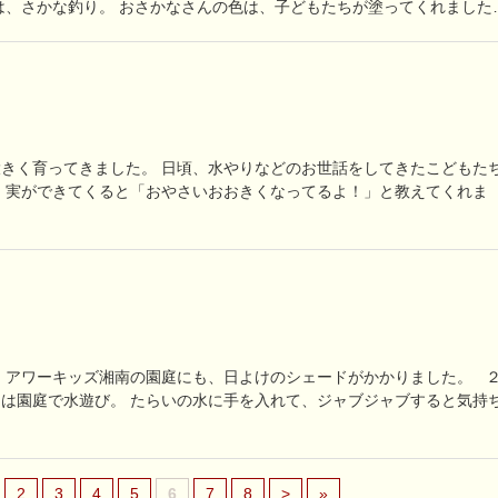
は、さかな釣り。 おさかなさんの色は、子どもたちが塗ってくれました
きく育ってきました。 日頃、水やりなどのお世話をしてきたこどもた
 実ができてくると「おやさいおおきくなってるよ！」と教えてくれま
 アワーキッズ湘南の園庭にも、日よけのシェードがかかりました。 
は園庭で水遊び。 たらいの水に手を入れて、ジャブジャブすると気持
2
3
4
5
6
7
8
>
»