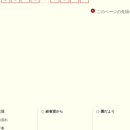
このページの先頭
生活
給食室から
園だより
の流れ
行事