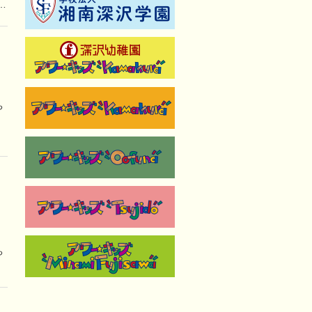
…
ち
２
ち