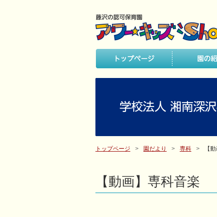
トップページ
園だより
専科
【動
【動画】専科音楽