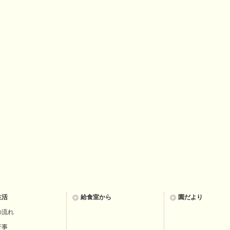
生活
給食室から
園だより
の流れ
行事