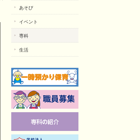
あそび
イベント
専科
生活