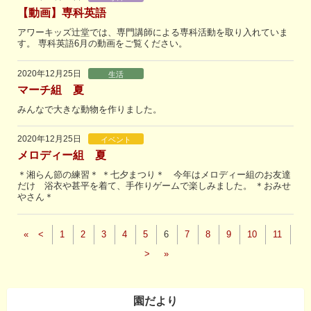
【動画】専科英語
アワーキッズ辻堂では、専門講師による専科活動を取り入れていま
す。 専科英語6月の動画をご覧ください。
2020年12月25日
生活
マーチ組 夏
みんなで大きな動物を作りました。
2020年12月25日
イベント
メロディー組 夏
＊湘らん節の練習＊ ＊七夕まつり＊ 今年はメロディー組のお友達
だけ 浴衣や甚平を着て、手作りゲームで楽しみました。 ＊おみせ
やさん＊
«
<
1
2
3
4
5
6
7
8
9
10
11
>
»
園だより