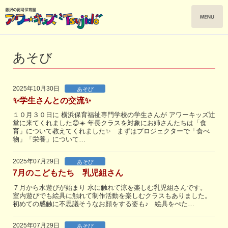
あそび
2025年10月30日
あそび
✨学生さんとの交流✨
１０月３０日に 横浜保育福祉専門学校の学生さんが アワーキッズ辻
堂に来てくれました😊☀️ 年長クラスを対象にお姉さんたちは「食
育」について教えてくれました✨ まずはプロジェクターで「食べ
物」「栄養」について…
2025年07月29日
あそび
7月のこどもたち 乳児組さん
７月から水遊びが始まり 水に触れて涼を楽しむ乳児組さんです。
室内遊びでも絵具に触れて制作活動を楽しむクラスもありました。
初めての感触に不思議そうなお顔をする姿も♪ 絵具をぺた…
2025年07月29日
あそび