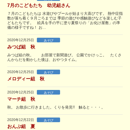
7月のこどもたち 幼児組さん
７月のこどもたちは 水遊びやプールが始まり大喜びです。 熱中症指
数が落ち着く９月ごろまでは 季節の遊びや感触遊びなどを楽しむ子
どもたちです。 絵具を手の平に塗り夏祭りの「お化け屋敷」の準
備の様子ですね！ お…
2020年12月25日
あそび
みつば組 秋
みつば組の秋。 お部屋で新聞遊び。 公園でかけっこ。 たくさ
んからだを動かした後は、おやつタイム。
2020年12月25日
あそび
メロディー組 秋
2020年12月25日
あそび
マーチ組 秋
秋。 お散歩に行きました。くりを発見!! 触ると・・・。
2020年12月22日
あそび
おんぷ組 夏