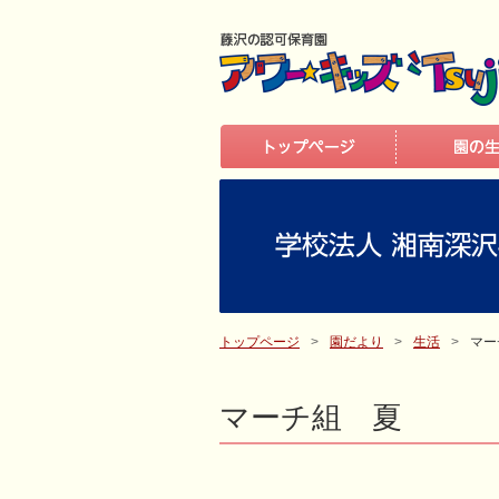
トップページ
園だより
生活
マー
マーチ組 夏