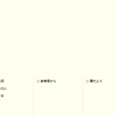
生活
給食室から
園だより
の流れ
行事