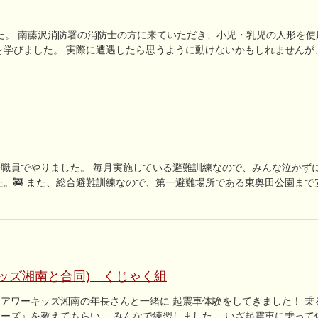
した。 南藤沢消防署の消防士の方に来ていただき、小児・乳児の人形を使
方を学びました。 実際に遭遇したら思うように動けないかもしれませんが
児全職員でやりました。 毎月実施している避難訓練なので、みんな泣かず
た。🚒 また、総合避難訓練なので、第一避難場所である東奥田公園まで
キッズ湘南と合同) くじゃく組
アワーキッズ湘南の年長さんと一緒に 起震車体験をしてきました！ 乗
ーズ』を教えてもらい、 みんなで練習しました。 いざ起震車に乗って