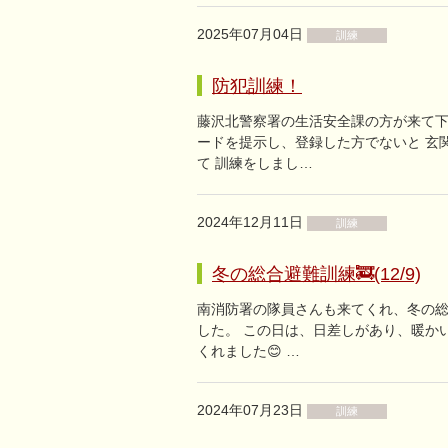
2025年07月04日
訓練
防犯訓練！
藤沢北警察署の生活安全課の方が来て下
ードを提示し、登録した方でないと 玄
て 訓練をしまし…
2024年12月11日
訓練
冬の総合避難訓練🚒(12/9)
南消防署の隊員さんも来てくれ、冬の総
した。 この日は、日差しがあり、暖か
くれました😊 …
2024年07月23日
訓練