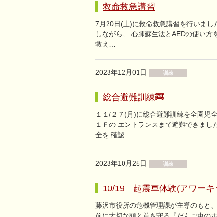
救命救急講習
7月20日(土)に救命救急講習を行いま
しながら、 心肺蘇生法とAEDの使い
救え…
2023年12月01日
訓練
総合避難訓練🚒
１１/２７(月)に総合避難訓練を全園
１Ｆの エントランスまで避難できまし
全を 確認…
2023年10月25日
訓練
10/19 起震車体験(アワー
藤沢市役所の危機管理課が主導のもと、
前に大切な頭と首を守る『だんご虫のポ