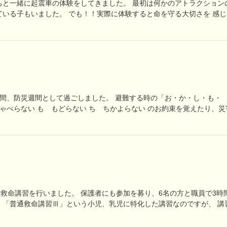
だちと一緒に起震車の体験をしてきました。 最初は何かのアトラクション
ている子もいました。 でも！！実際に体験すると命を守る大切さを 感じ
の期間、防災週間として過ごしました。 避難する時の「お・か・し・も・
しゃべらない も もどらない ち ちかよらない のお約束を覚えたり、災
、救命講習を行いました。 保護者にも参加を募り、6名の方と職員で3時
、「普通救命講習Ⅲ」という小児、乳児に特化した講習なのですが、 講