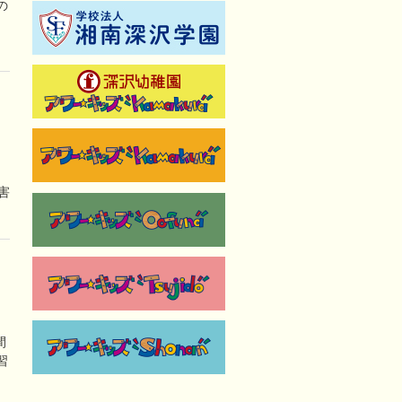
の
害
間
習