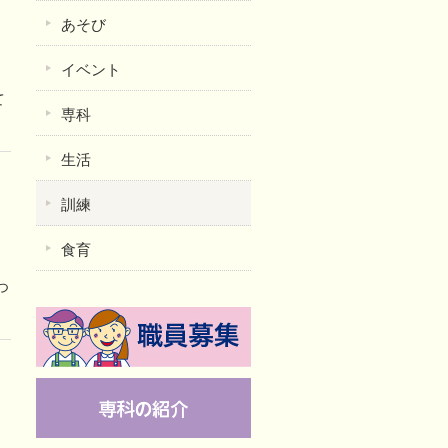
あそび
イベント
」
て
専科
生活
訓練
食育
つ