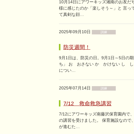
10月14日にアワーキッズ湘南のお友
様に感じたのか「楽しそう～」と 言っ
て真剣な顔…
2025年09月10日
訓練
防災週間！
9月1日は、防災の日。9月1日～5日
ち」 お おさない か かけない し 
につい…
2025年07月14日
訓練
7/12 救命救急講習
7/12にアワーキッズ南藤沢保育園内で
の講習を受けました。 保育施設なので
が進むた…