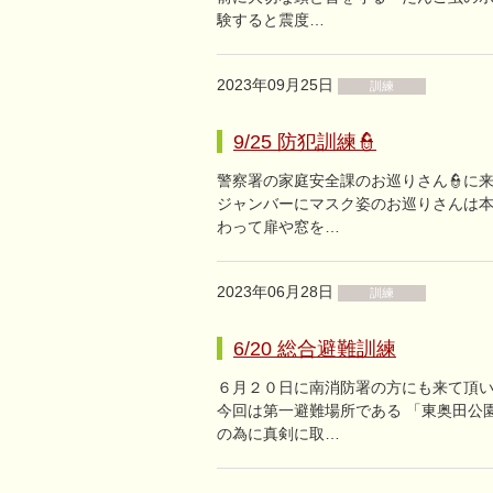
験すると震度…
2023年09月25日
訓練
9/25 防犯訓練👮
警察署の家庭安全課のお巡りさん👮に
ジャンバーにマスク姿のお巡りさんは本
わって扉や窓を…
2023年06月28日
訓練
6/20 総合避難訓練
６月２０日に南消防署の方にも来て頂い
今回は第一避難場所である 「東奥田公
の為に真剣に取…