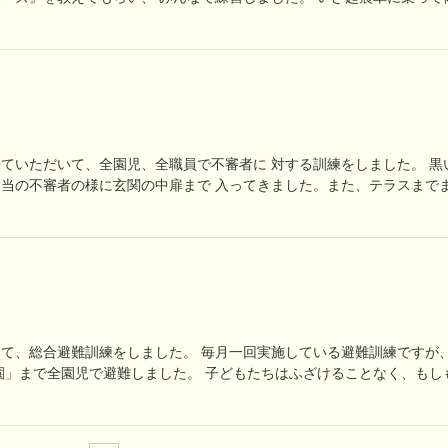
来ていただいて、全園児、全職員で不審者に 対する訓練をしました。 黒
当の不審者の様に玄関の中扉まで 入ってきました。また、テラスまで
て、総合避難訓練をしました。 毎月一回実施している避難訓練ですが
園」まで全園児で避難しました。 子どもたちはふざけることなく、もし