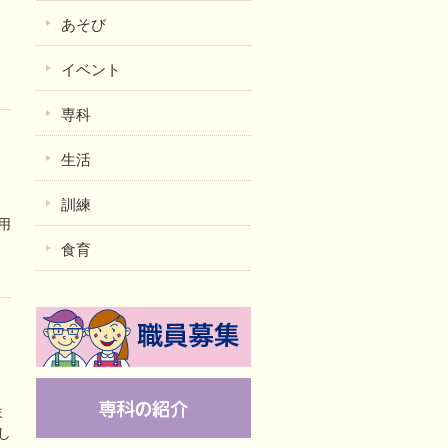
あそび
イベント
専科
生活
訓練
用
、
食育
ま
し