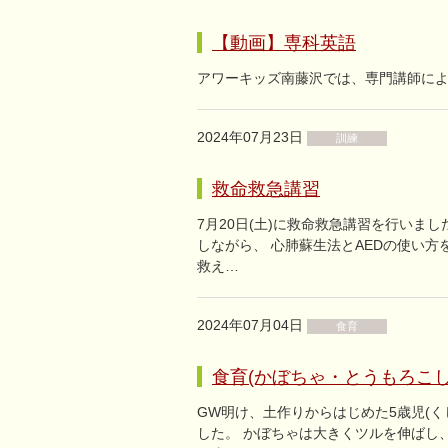
【動画】専科英語
アワーキッズ南藤沢では、専門講師によ
2024年07月23日
訓練
救命救急講習
7月20日(土)に救命救急講習を行いま
しながら、 心肺蘇生法とAEDの使い
救え…
2024年07月04日
食育
食育(かぼちゃ・とうもろこし
GW明け、土作りからはじめた5歳児(く
した。 かぼちゃは大きくツルを伸ばし、