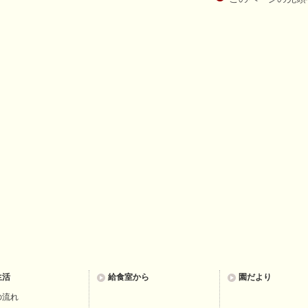
生活
給食室から
園だより
の流れ