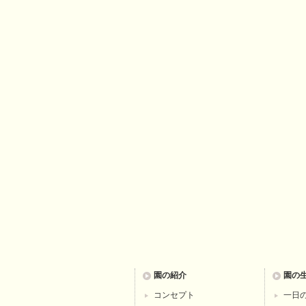
園の紹介
園の
コンセプト
一日