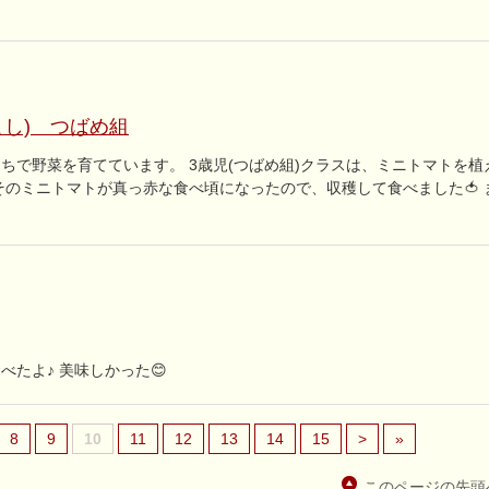
し) つばめ組
ちで野菜を育てています。 3歳児(つばめ組)クラスは、ミニトマトを植
そのミニトマトが真っ赤な食べ頃になったので、収穫して食べました🍅 
たよ♪ 美味しかった😊
8
9
10
11
12
13
14
15
>
»
このページの先頭