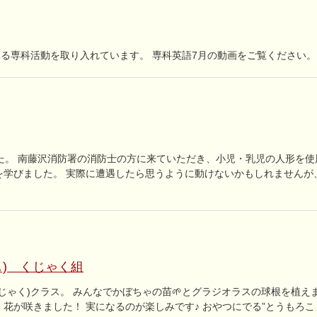
る専科活動を取り入れています。 専科英語7月の動画をご覧ください。
した。 南藤沢消防署の消防士の方に来ていただき、小児・乳児の人形を使
方を学びました。 実際に遭遇したら思うように動けないかもしれませんが
) くじゃく組
じゃく)クラス。 みんなでかぼちゃの苗🌱とグラジオラスの球根を植え
花が咲きました！ 実になるのが楽しみです♪ おやつにでる”とうもろこ