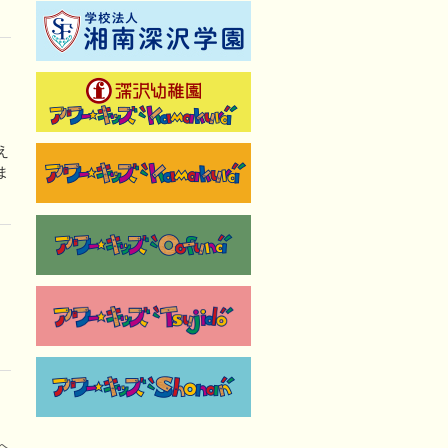
え
ま
へ