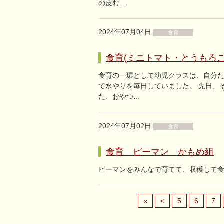
の皮む…
2024年07月04日
食育
食育(ミニトマト・とうもろこ
食育の一環として幼児クラスは、自分た
て水やりを毎日していました。 先日、
た、おやつ…
2024年07月02日
食育
食育 ピーマン かもめ組
ピーマンをみんなで育てて、収穫して食べ
«
<
5
6
7