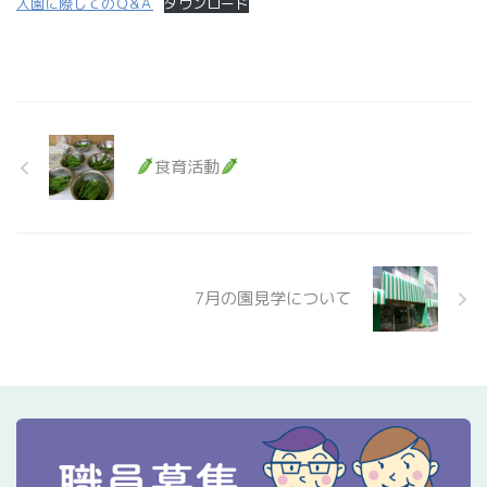
入園に際してのＱ&Ａ
ダウンロード
食育活動
7月の園見学について